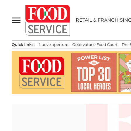
Passa
al
contenuto
RETAIL & FRANCHISIN
Quick links:
Nuove aperture
Osservatorio Food Court
The 