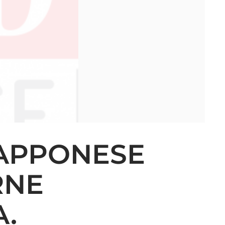
IAPPONESE
RNE
A.