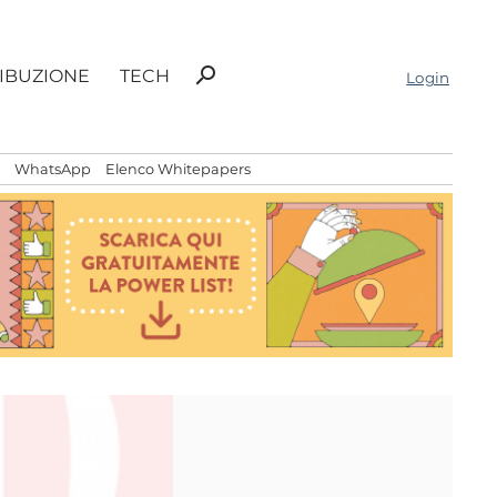
Ricerca
search
RIBUZIONE
TECH
Login
per:
WhatsApp
Elenco Whitepapers