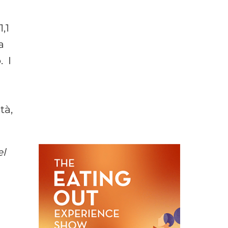
1,1
a
o
. I
tà,
el