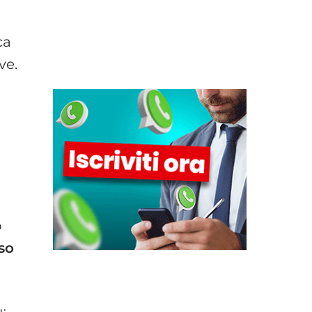
ca
ve.
o
so