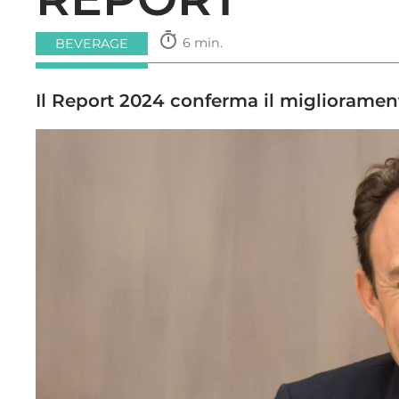
timer
6 min.
BEVERAGE
Il Report 2024 conferma il miglioramen