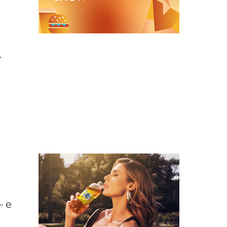
,
i
– e