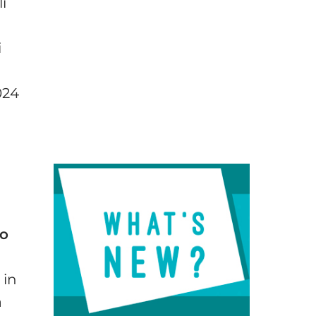
i
i
a
024
zo
 in
a