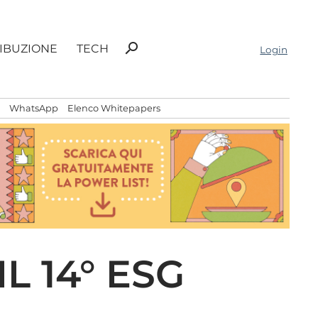
Ricerca
search
RIBUZIONE
TECH
Login
per:
WhatsApp
Elenco Whitepapers
L 14° ESG