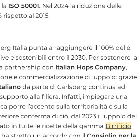
 la
ISO 50001.
Nel 2024 la riduzione delle
 rispetto al 2015.
berg Italia punta a raggiungere il 100% delle
ve e sostenibili entro il 2030. Per sostenere l
 una partnership con
Italian Hops Company
,
one e commercializzazione di luppolo: grazi
italiano
da parte di Carlsberg continua ad
supporto alla filiera. Infatti, impiegare una
ica porre l’accento sulla territorialità e sulla
lteriore conferma di ciò, dal 2023 il luppolo del
izzato in tutte le ricette della gamma
Birrificio
da ha stretto un accordo con il
Consiglio per la