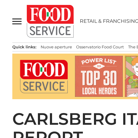
Passa
al
contenuto
RETAIL & FRANCHISIN
Quick links:
Nuove aperture
Osservatorio Food Court
The 
CARLSBERG ITA
REPORT