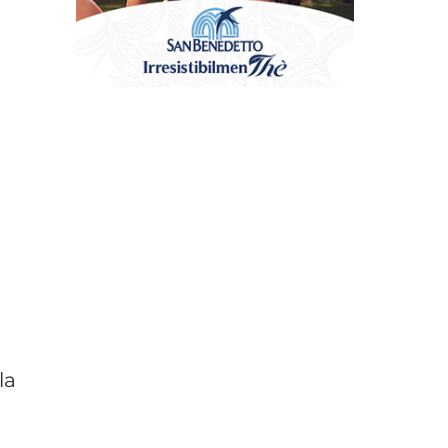
a
e
la