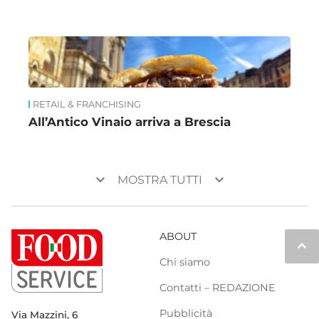
RETAIL & FRANCHISING
All’Antico Vinaio arriva a Brescia
keyboard_arrow_down
keyboard_arrow_down
MOSTRA TUTTI
ABOUT
keyboard_arrow_up
Chi siamo
Contatti – REDAZIONE
Pubblicità
Via Mazzini, 6