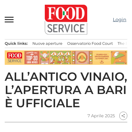
Passa
al
contenuto
Login
Quick links:
Nuove aperture
Osservatorio Food Court
The Bes
Menu principale
ALL’ANTICO VINAIO,
L’APERTURA A BARI
È UFFICIALE
7 Aprile 2025
share