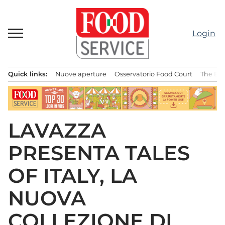
Passa
al
contenuto
Login
Quick links:
Nuove aperture
Osservatorio Food Court
The Bes
Menu principale
LAVAZZA
PRESENTA TALES
OF ITALY, LA
NUOVA
COLLEZIONE DI