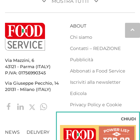
keyboard_arrow_down
keyboard_arrow_down
MOSTRA TUTTI
ABOUT
keyboard_arrow_up
Chi siamo
Contatti – REDAZIONE
Pubblicità
Via Mazzini, 6
43121 - Parma (ITALY)
Abbonati a Food Service
P.IVA: 01756990345
Iscriviti alla newsletter
Via Giuseppe Pecchio, 14
20131 - Milano (ITALY)
Edicola
Privacy Policy e Cookie
Policy
CHIUDI
NEWS
DELIVERY
DISTRIBUZIONE