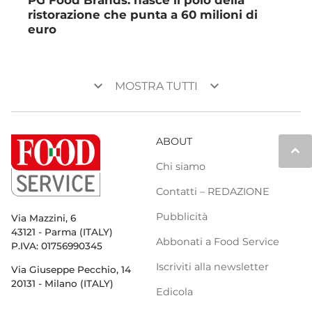
ristorazione che punta a 60 milioni di
euro
keyboard_arrow_down
keyboard_arrow_down
MOSTRA TUTTI
ABOUT
keyboard_arrow_up
Chi siamo
Contatti – REDAZIONE
Pubblicità
Via Mazzini, 6
43121 - Parma (ITALY)
Abbonati a Food Service
P.IVA: 01756990345
Iscriviti alla newsletter
Via Giuseppe Pecchio, 14
20131 - Milano (ITALY)
Edicola