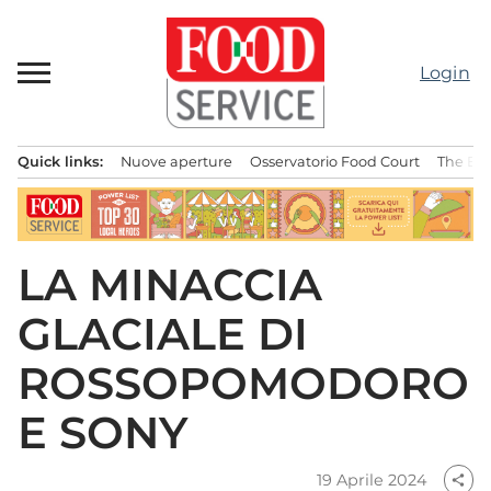
Passa
al
contenuto
Login
Quick links:
Nuove aperture
Osservatorio Food Court
The Bes
Menu principale
LA MINACCIA
GLACIALE DI
ROSSOPOMODORO
E SONY
19 Aprile 2024
share