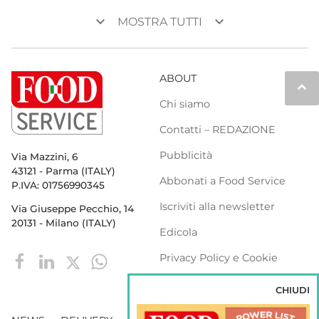
keyboard_arrow_down
keyboard_arrow_down
MOSTRA TUTTI
ABOUT
keyboard_arrow_up
Chi siamo
Contatti – REDAZIONE
Pubblicità
Via Mazzini, 6
43121 - Parma (ITALY)
Abbonati a Food Service
P.IVA: 01756990345
Iscriviti alla newsletter
Via Giuseppe Pecchio, 14
20131 - Milano (ITALY)
Edicola
Privacy Policy e Cookie
Policy
CHIUDI