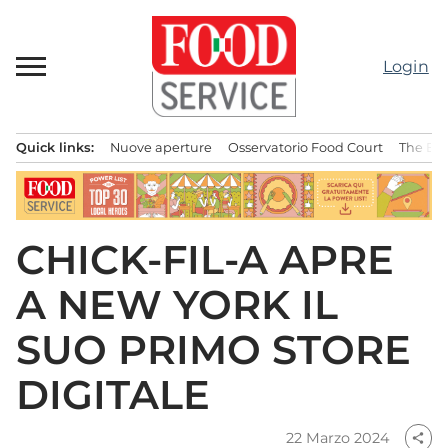
Passa
al
contenuto
Login
Quick links:
Nuove aperture
Osservatorio Food Court
The Bes
Menu principale
CHICK-FIL-A APRE
A NEW YORK IL
SUO PRIMO STORE
DIGITALE
22 Marzo 2024
share