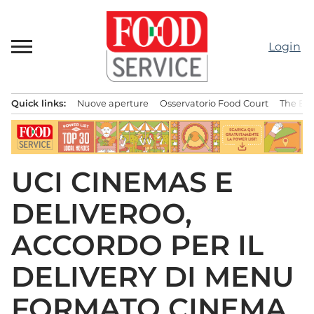
Passa
al
contenuto
Login
Quick links:
Nuove aperture
Osservatorio Food Court
The Bes
Menu principale
UCI CINEMAS E
DELIVEROO,
ACCORDO PER IL
DELIVERY DI MENU
FORMATO CINEMA