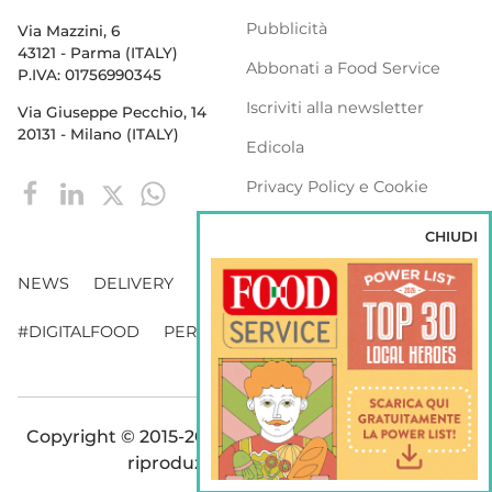
Pubblicità
Via Mazzini, 6
43121 - Parma (ITALY)
Abbonati a Food Service
P.IVA: 01756990345
Iscriviti alla newsletter
Via Giuseppe Pecchio, 14
20131 - Milano (ITALY)
Edicola
Privacy Policy e Cookie
Policy
CHIUDI
NEWS
DELIVERY
DISTRIBUZIONE
#DIGITALFOOD
PERSONE
WEBINAR
VENDING
Copyright © 2015-2026 FOOD S.r.l. - Tutti i diritti di
riproduzione sono riservati