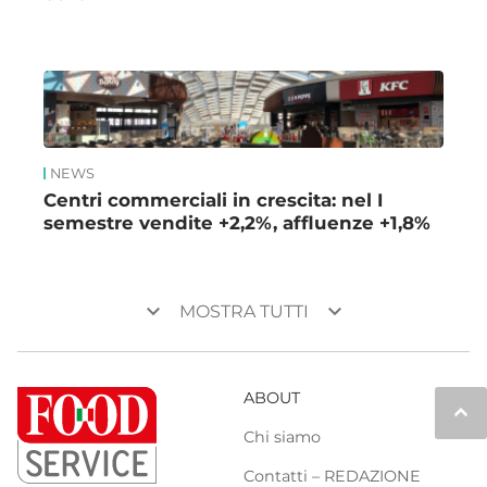
NEWS
Centri commerciali in crescita: nel I
semestre vendite +2,2%, affluenze +1,8%
keyboard_arrow_down
keyboard_arrow_down
MOSTRA TUTTI
ABOUT
keyboard_arrow_up
Chi siamo
Contatti – REDAZIONE