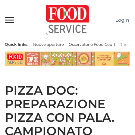
Passa
al
contenuto
Login
Quick links:
Nuove aperture
Osservatorio Food Court
The Bes
Menu principale
PIZZA DOC:
PREPARAZIONE
PIZZA CON PALA.
CAMPIONATO