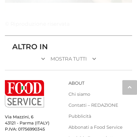
© Riproduzione riservata
ALTRO IN
keyboard_arrow_down
keyboard_arrow_down
MOSTRA TUTTI
ABOUT
keyboard_arrow_up
Chi siamo
Contatti – REDAZIONE
Pubblicità
Via Mazzini, 6
43121 - Parma (ITALY)
Abbonati a Food Service
P.IVA: 01756990345