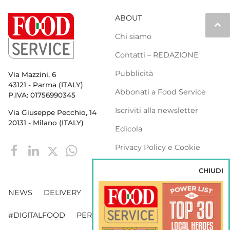
ABOUT
keyboard_arrow_up
Chi siamo
Contatti – REDAZIONE
Pubblicità
Via Mazzini, 6
43121 - Parma (ITALY)
Abbonati a Food Service
P.IVA: 01756990345
Iscriviti alla newsletter
Via Giuseppe Pecchio, 14
20131 - Milano (ITALY)
Edicola
Privacy Policy e Cookie
Policy
CHIUDI
NEWS
DELIVERY
DISTRIBUZIONE
#DIGITALFOOD
PERSONE
WEBINAR
VENDING