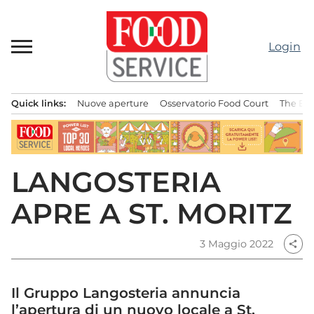
Passa
al
contenuto
Login
Quick links:
Nuove aperture
Osservatorio Food Court
The Bes
Menu principale
LANGOSTERIA
APRE A ST. MORITZ
3 Maggio 2022
share
Il Gruppo Langosteria annuncia
l’apertura di un nuovo locale a St.