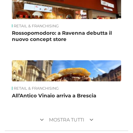
RETAIL & FRANCHISING
Rossopomodoro: a Ravenna debutta il
nuovo concept store
RETAIL & FRANCHISING
All’Antico Vinaio arriva a Brescia
keyboard_arrow_down
keyboard_arrow_down
MOSTRA TUTTI