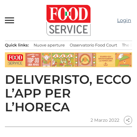
Passa
al
contenuto
Login
Quick links:
Nuove aperture
Osservatorio Food Court
The Bes
Menu principale
DELIVERISTO, ECCO
L’APP PER
L’HORECA
2 Marzo 2022
share