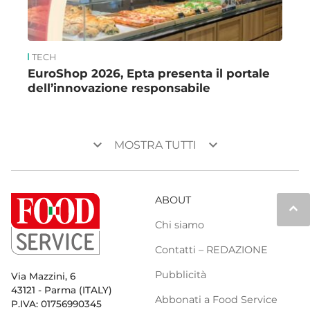
TECH
EuroShop 2026, Epta presenta il portale
dell’innovazione responsabile
keyboard_arrow_down
keyboard_arrow_down
MOSTRA TUTTI
ABOUT
keyboard_arrow_up
Chi siamo
Contatti – REDAZIONE
Pubblicità
Via Mazzini, 6
43121 - Parma (ITALY)
Abbonati a Food Service
P.IVA: 01756990345