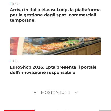
TECH
Arriva in Italia eLeaseLoop, la piattaforma
per la gestione degli spazi commerciali
temporanei
TECH
EuroShop 2026, Epta presenta il portale
dell’innovazione responsabile
keyboard_arrow_down
keyboard_arrow_down
MOSTRA TUTTI