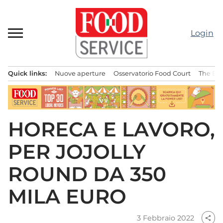
Passa
al
contenuto
Login
Quick links:
Nuove aperture
Osservatorio Food Court
The Bes
Menu principale
HORECA E LAVORO,
PER JOJOLLY
ROUND DA 350
MILA EURO
3 Febbraio 2022
share