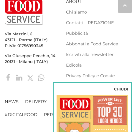
ABOUT
keyboard_arrow_up
Chi siamo
Contatti – REDAZIONE
Pubblicità
Via Mazzini, 6
43121 - Parma (ITALY)
Abbonati a Food Service
P.IVA: 01756990345
Iscriviti alla newsletter
Via Giuseppe Pecchio, 14
20131 - Milano (ITALY)
Edicola
Privacy Policy e Cookie
Policy
CHIUDI
NEWS
DELIVERY
DISTRIBUZIONE
#DIGITALFOOD
PERSONE
WEBINAR
VENDING