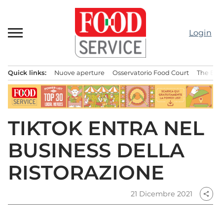
Passa
al
contenuto
Login
Quick links:
Nuove aperture
Osservatorio Food Court
The Bes
Menu principale
TIKTOK ENTRA NEL
BUSINESS DELLA
RISTORAZIONE
21 Dicembre 2021
share