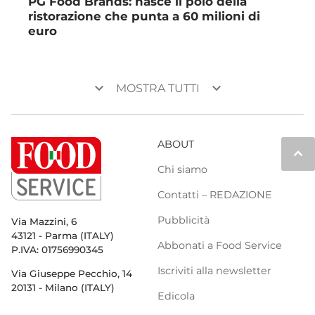
PG Food Brands: nasce il polo della
ristorazione che punta a 60 milioni di
euro
keyboard_arrow_down
keyboard_arrow_down
MOSTRA TUTTI
ABOUT
keyboard_arrow_up
Chi siamo
Contatti – REDAZIONE
Pubblicità
Via Mazzini, 6
43121 - Parma (ITALY)
Abbonati a Food Service
P.IVA: 01756990345
Iscriviti alla newsletter
Via Giuseppe Pecchio, 14
20131 - Milano (ITALY)
Edicola