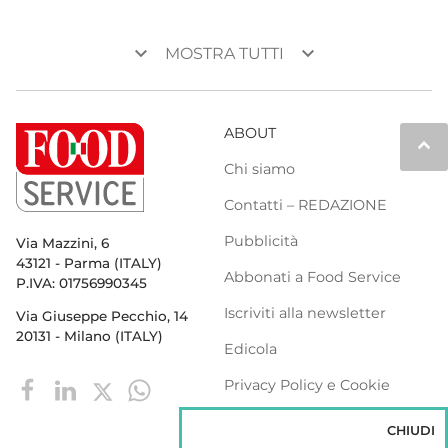
keyboard_arrow_down
keyboard_arrow_down
MOSTRA TUTTI
ABOUT
keyboard_arrow_up
Chi siamo
Contatti – REDAZIONE
Pubblicità
Via Mazzini, 6
43121 - Parma (ITALY)
Abbonati a Food Service
P.IVA: 01756990345
Iscriviti alla newsletter
Via Giuseppe Pecchio, 14
20131 - Milano (ITALY)
Edicola
Privacy Policy e Cookie
Policy
CHIUDI