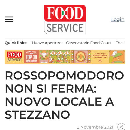
Passa
al
contenuto
Login
Quick links:
Nuove aperture
Osservatorio Food Court
The Bes
Menu principale
ROSSOPOMODORO
NON SI FERMA:
NUOVO LOCALE A
STEZZANO
2 Novembre 2021
share