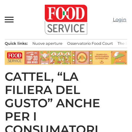
Passa
al
contenuto
Login
Quick links:
Nuove aperture
Osservatorio Food Court
The Bes
Menu principale
CATTEL, “LA
FILIERA DEL
GUSTO” ANCHE
PER I
CONSUMATORI