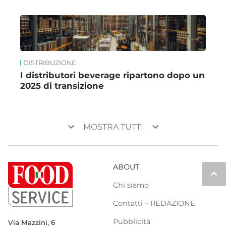
DISTRIBUZIONE
I distributori beverage ripartono dopo un
2025 di transizione
keyboard_arrow_down
keyboard_arrow_down
MOSTRA TUTTI
ABOUT
keyboard_arrow_up
Chi siamo
Contatti – REDAZIONE
Pubblicità
Via Mazzini, 6