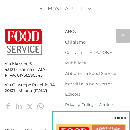
keyboard_arrow_down
keyboard_arrow_down
MOSTRA TUTTI
ABOUT
keyboard_arrow_up
Chi siamo
Contatti – REDAZIONE
Pubblicità
Via Mazzini, 6
43121 - Parma (ITALY)
Abbonati a Food Service
P.IVA: 01756990345
Iscriviti alla newsletter
Via Giuseppe Pecchio, 14
20131 - Milano (ITALY)
Edicola
Privacy Policy e Cookie
Policy
CHIUDI