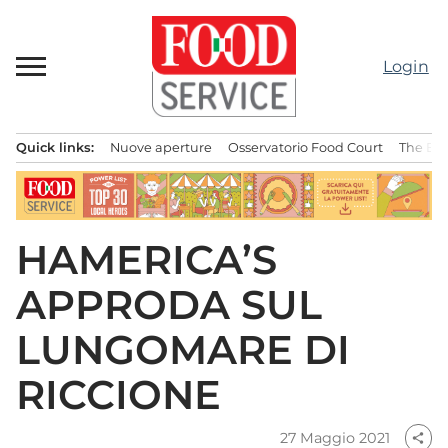
Passa
al
contenuto
Login
Quick links:
Nuove aperture
Osservatorio Food Court
The Bes
Menu principale
HAMERICA’S
APPRODA SUL
LUNGOMARE DI
RICCIONE
27 Maggio 2021
share