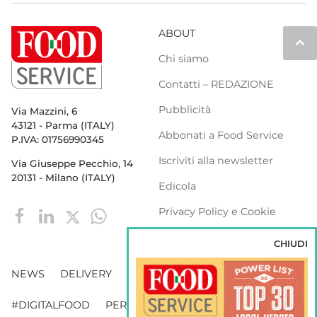
ABOUT
keyboard_arrow_up
Chi siamo
Contatti – REDAZIONE
Pubblicità
Via Mazzini, 6
43121 - Parma (ITALY)
Abbonati a Food Service
P.IVA: 01756990345
Iscriviti alla newsletter
Via Giuseppe Pecchio, 14
20131 - Milano (ITALY)
Edicola
Privacy Policy e Cookie
Policy
CHIUDI
NEWS
DELIVERY
DISTRIBUZIONE
#DIGITALFOOD
PERSONE
WEBINAR
VENDING