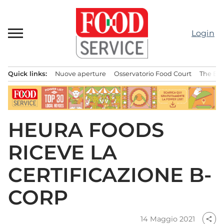
Passa
al
contenuto
Login
Quick links:
Nuove aperture
Osservatorio Food Court
The Bes
Menu principale
HEURA FOODS
RICEVE LA
CERTIFICAZIONE B-
CORP
14 Maggio 2021
share