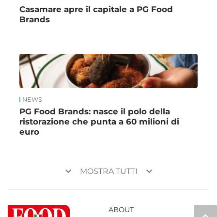
Casamare apre il capitale a PG Food
Brands
NEWS
PG Food Brands: nasce il polo della
ristorazione che punta a 60 milioni di
euro
keyboard_arrow_down
keyboard_arrow_down
MOSTRA TUTTI
ABOUT
keyboard_arrow_up