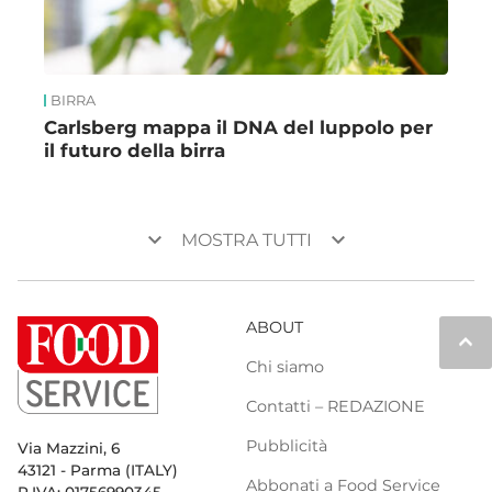
BIRRA
Carlsberg mappa il DNA del luppolo per
il futuro della birra
keyboard_arrow_down
keyboard_arrow_down
MOSTRA TUTTI
ABOUT
keyboard_arrow_up
Chi siamo
Contatti – REDAZIONE
Pubblicità
Via Mazzini, 6
43121 - Parma (ITALY)
Abbonati a Food Service