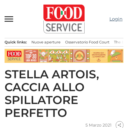
Passa
al
contenuto
Login
Quick links:
Nuove aperture
Osservatorio Food Court
The Bes
Menu principale
STELLA ARTOIS,
CACCIA ALLO
SPILLATORE
PERFETTO
5 Marzo 2021
share