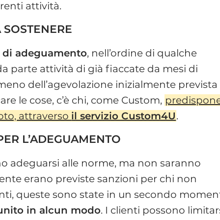
renti attività.
A SOSTENERE
i di adeguamento
, nell’ordine di qualche
a parte attività di già fiaccate da mesi di
 meno dell’agevolazione inizialmente prevista
care le cose, c’è chi, come Custom,
predispon
to, attraverso
il servizio Custom4U
.
 PER L’ADEGUAMENTO
anno adeguarsi alle norme, ma non saranno
ialmente erano previste sanzioni per chi non
clienti, queste sono state in un secondo momen
unito in alcun modo
. I clienti possono limitar