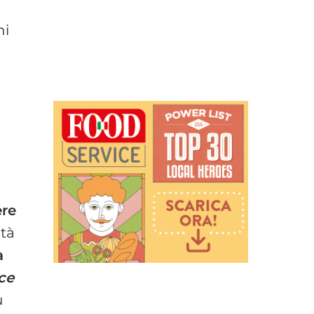
ni
ere
età
à
ce
u