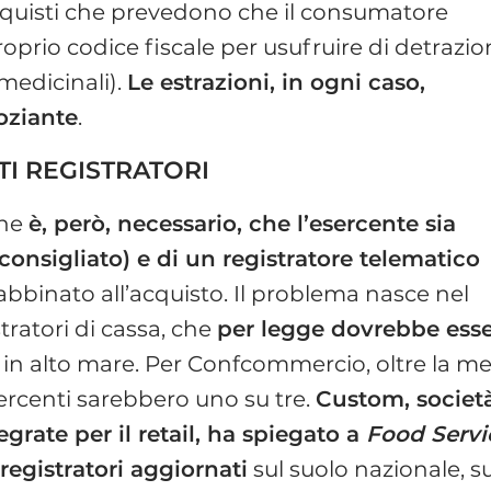
 acquisti che prevedono che il consumatore
roprio codice fiscale per usufruire di detrazio
medicinali).
Le estrazioni, in ogni caso,
oziante
.
I REGISTRATORI
ine
è, però, necessario, che l’esercente sia
 consigliato) e di un registratore telematico
abbinato all’acquisto. Il problema nasce nel
ratori di cassa, che
per legge dovrebbe ess
a in alto mare. Per Confcommercio, oltre la m
rcenti sarebbero uno su tre.
Custom, societ
grate per il retail, ha spiegato a
Food Servi
registratori aggiornati
sul suolo nazionale, s