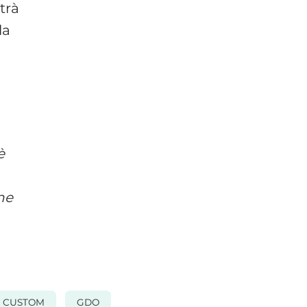
trà
la
è
ne
CUSTOM
GDO