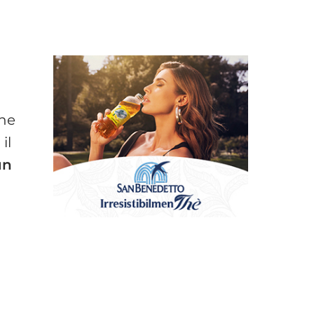
ine
il
un