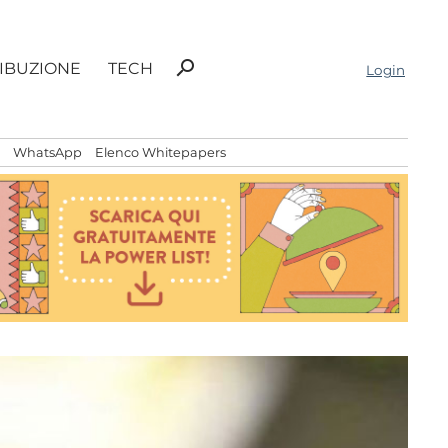
Ricerca
search
RIBUZIONE
TECH
Login
per:
WhatsApp
Elenco Whitepapers