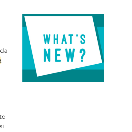
 da
e
to
si