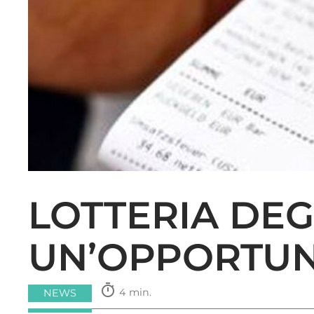
LOTTERIA DEG
UN’OPPORTUN
timer
4 min.
NEWS