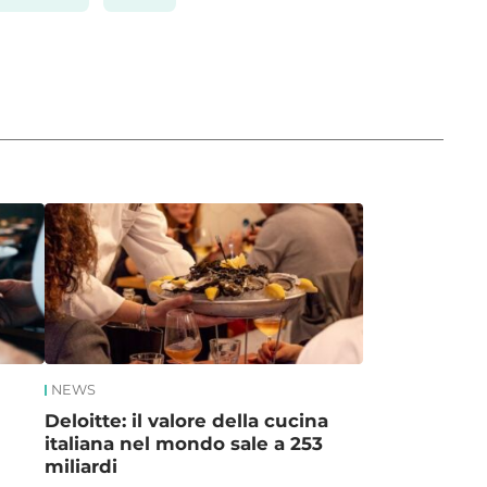
NEWS
Deloitte: il valore della cucina
italiana nel mondo sale a 253
miliardi