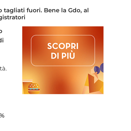
tagliati fuori. Bene la Gdo, al
istratori
o
di
tà.
7%