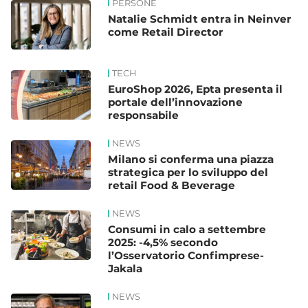
PERSONE
Natalie Schmidt entra in Neinver
come Retail Director
TECH
EuroShop 2026, Epta presenta il
portale dell’innovazione
responsabile
NEWS
Milano si conferma una piazza
strategica per lo sviluppo del
retail Food & Beverage
NEWS
Consumi in calo a settembre
2025: -4,5% secondo
l’Osservatorio Confimprese-
Jakala
NEWS