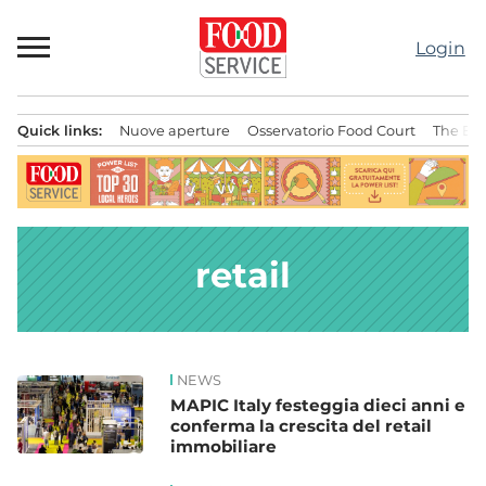
Passa
al
Login
contenuto
Quick links:
Nuove aperture
Osservatorio Food Court
The Bes
Menu principale
retail
NEWS
News
MAPIC Italy festeggia dieci anni e
conferma la crescita del retail
immobiliare