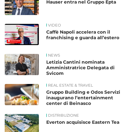
Hauser entra nel Gruppo Epta
VIDEO
Caffè Napoli accelera con il
franchising e guarda all’estero
NEWS
Letizia Cantini nominata
Amministratrice Delegata di
Svicom
REAL ESTATE & TRAVEL
Gruppo Building e Odos Servizi
inaugurano l’entertainment
center di Beinasco
DISTRIBUZIONE
Everton acquisisce Eastern Tea