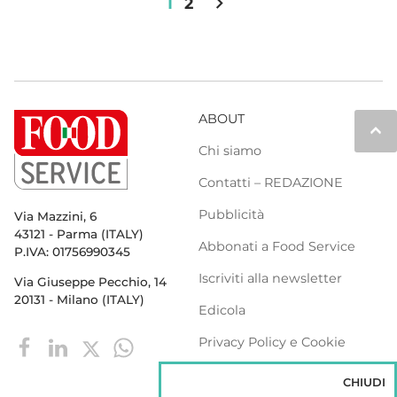
chevron_right
1
2
ABOUT
keyboard_arrow_up
Chi siamo
Contatti – REDAZIONE
Pubblicità
Via Mazzini, 6
43121 - Parma (ITALY)
Abbonati a Food Service
P.IVA: 01756990345
Iscriviti alla newsletter
Via Giuseppe Pecchio, 14
20131 - Milano (ITALY)
Edicola
Privacy Policy e Cookie
Policy
CHIUDI