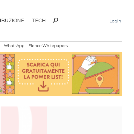
Ricerca
search
RIBUZIONE
TECH
Login
per:
WhatsApp
Elenco Whitepapers