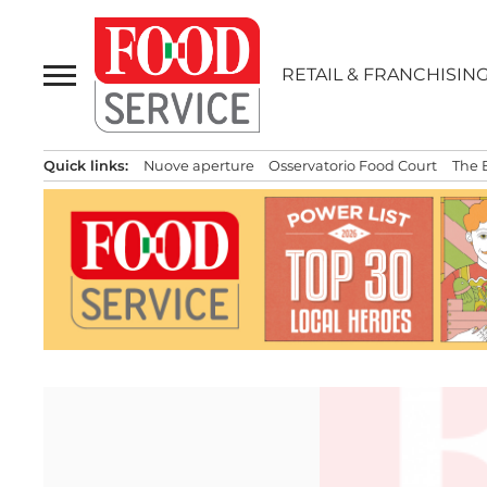
Passa
al
contenuto
RETAIL & FRANCHISIN
Quick links:
Nuove aperture
Osservatorio Food Court
The 