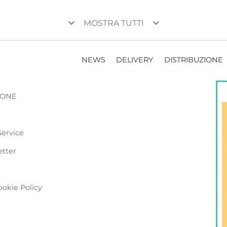
keyboard_arrow_down
keyboard_arrow_down
MOSTRA TUTTI
NEWS
DELIVERY
DISTRIBUZIONE
ZIONE
Service
etter
ookie Policy