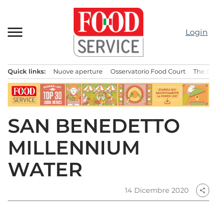
Passa
al
contenuto
Login
Quick links:
Nuove aperture
Osservatorio Food Court
The Bes
Menu principale
SAN BENEDETTO
MILLENNIUM
WATER
14 Dicembre 2020
share