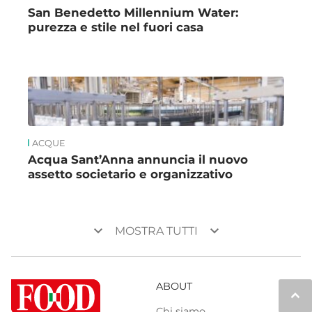
San Benedetto Millennium Water:
purezza e stile nel fuori casa
ACQUE
Acqua Sant’Anna annuncia il nuovo
assetto societario e organizzativo
keyboard_arrow_down
keyboard_arrow_down
MOSTRA TUTTI
ABOUT
keyboard_arrow_up
Chi siamo