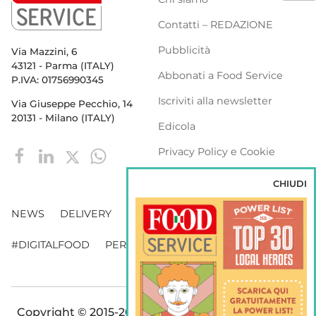
Contatti – REDAZIONE
Pubblicità
Via Mazzini, 6
43121 - Parma (ITALY)
Abbonati a Food Service
P.IVA: 01756990345
Iscriviti alla newsletter
Via Giuseppe Pecchio, 14
20131 - Milano (ITALY)
Edicola
Privacy Policy e Cookie
Policy
CHIUDI
NEWS
DELIVERY
DISTRIBUZIONE
#DIGITALFOOD
PERSONE
WEBINAR
VENDING
Copyright © 2015-2026 FOOD S.r.l. - Tutti i diritti di