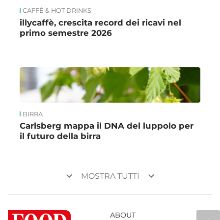
CAFFÈ & HOT DRINKS
illycaffè, crescita record dei ricavi nel
primo semestre 2026
BIRRA
Carlsberg mappa il DNA del luppolo per
il futuro della birra
keyboard_arrow_down
keyboard_arrow_down
MOSTRA TUTTI
ABOUT