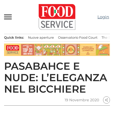
Passa
al
contenuto
Login
Quick links:
Nuove aperture
Osservatorio Food Court
The Bes
Menu principale
PASABAHCE E
NUDE: L’ELEGANZA
NEL BICCHIERE
19 Novembre 2020
share