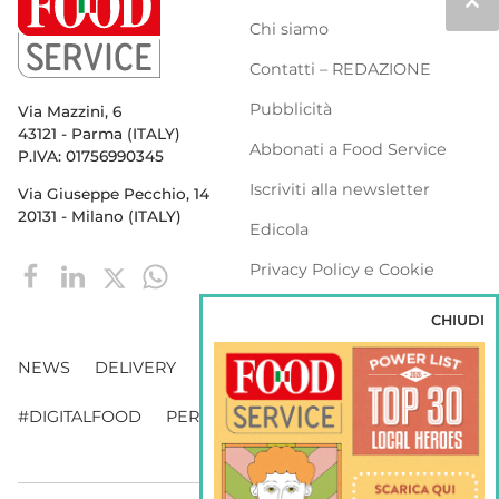
keyboard_arrow_up
Chi siamo
Contatti – REDAZIONE
Pubblicità
Via Mazzini, 6
43121 - Parma (ITALY)
Abbonati a Food Service
P.IVA: 01756990345
Iscriviti alla newsletter
Via Giuseppe Pecchio, 14
20131 - Milano (ITALY)
Edicola
Privacy Policy e Cookie
Policy
CHIUDI
NEWS
DELIVERY
DISTRIBUZIONE
#DIGITALFOOD
PERSONE
WEBINAR
VENDING