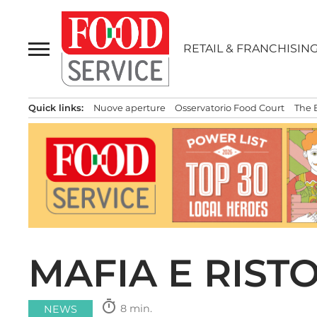
Passa
al
contenuto
RETAIL & FRANCHISIN
Quick links:
Nuove aperture
Osservatorio Food Court
The 
MAFIA E RIST
timer
8 min.
NEWS