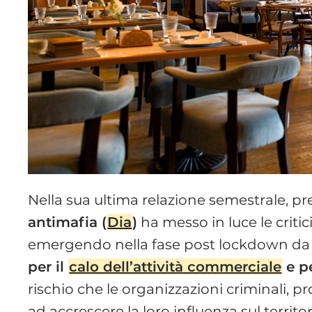
Nella sua ultima relazione semestrale, pre
antimafia (
Dia
)
ha messo in luce le criti
emergendo nella fase post lockdown da
per il
calo dell’attività commerciale
e pe
rischio che le organizzazioni criminali, p
ad accrescere la loro influenza sul territo