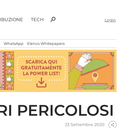
Ricerca
search
RIBUZIONE
TECH
Login
per:
WhatsApp
Elenco Whitepapers
RI PERICOLOSI
23 Settembre 2020
share