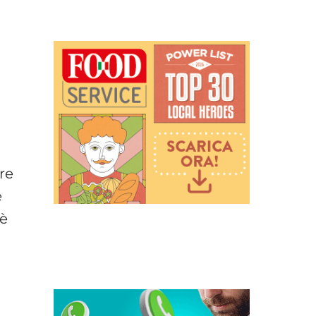
ere
e
’è