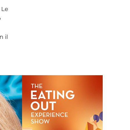
. Le
o
 il