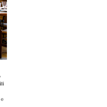
o
li
 e