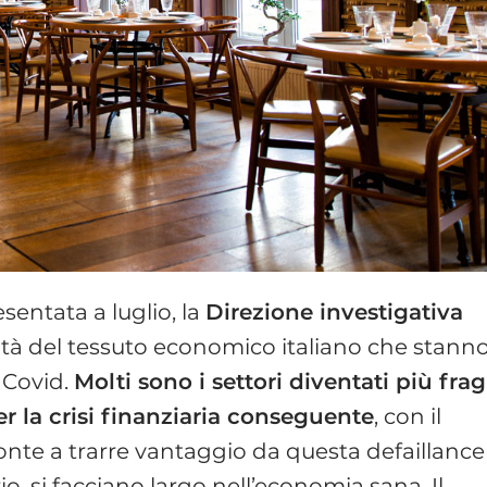
sentata a luglio, la
Direzione investigativa
cità del tessuto economico italiano che stann
 Covid.
Molti sono i settori diventati più fragi
r la crisi finanziaria conseguente
, con il
ronte a trarre vantaggio da questa defaillance
rio, si facciano largo nell’economia sana. Il