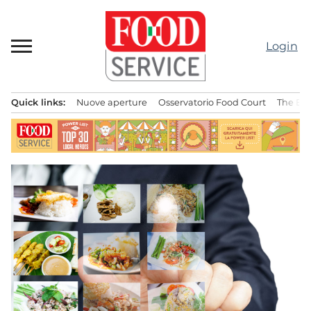
Passa
al
contenuto
Login
Quick links:
Nuove aperture
Osservatorio Food Court
The Bes
Menu principale