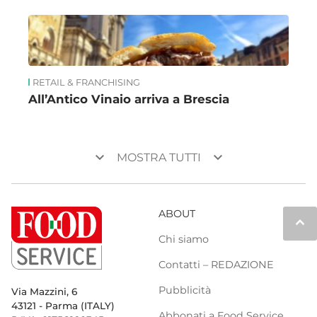
RETAIL & FRANCHISING
All’Antico Vinaio arriva a Brescia
keyboard_arrow_down
keyboard_arrow_down
MOSTRA TUTTI
ABOUT
keyboard_arrow_up
Chi siamo
Contatti – REDAZIONE
Pubblicità
Via Mazzini, 6
43121 - Parma (ITALY)
Abbonati a Food Service