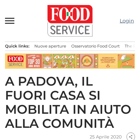
Passa
al
contenuto
Login
Quick links:
Nuove aperture
Osservatorio Food Court
The Bes
Menu principale
A PADOVA, IL
FUORI CASA SI
MOBILITA IN AIUTO
ALLA COMUNITÀ
25 Aprile 2020
share