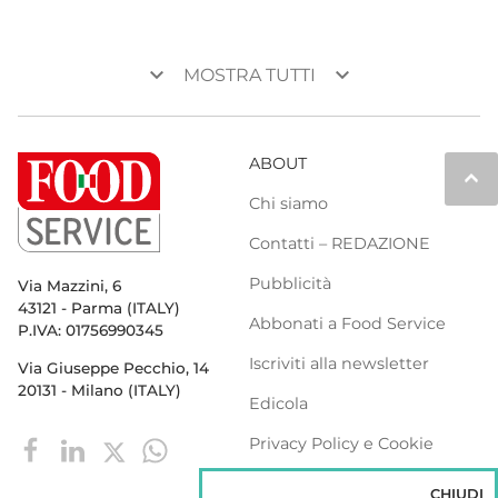
keyboard_arrow_down
keyboard_arrow_down
MOSTRA TUTTI
ABOUT
keyboard_arrow_up
Chi siamo
Contatti – REDAZIONE
Pubblicità
Via Mazzini, 6
43121 - Parma (ITALY)
Abbonati a Food Service
P.IVA: 01756990345
Iscriviti alla newsletter
Via Giuseppe Pecchio, 14
20131 - Milano (ITALY)
Edicola
Privacy Policy e Cookie
Policy
CHIUDI