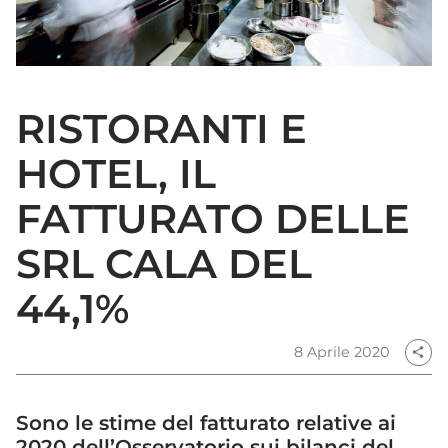
RISTORANTI E
HOTEL, IL
FATTURATO DELLE
SRL CALA DEL
44,1%
8 Aprile 2020
share
Sono le stime del fatturato relative ai
2020 dell’Osservatorio sui bilanci del