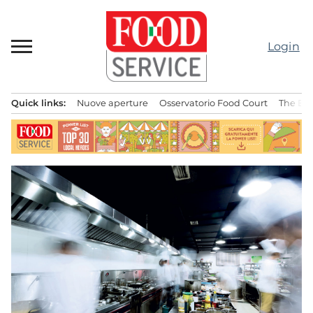
Passa
al
contenuto
Login
Quick links:
Nuove aperture
Osservatorio Food Court
The Bes
Menu principale