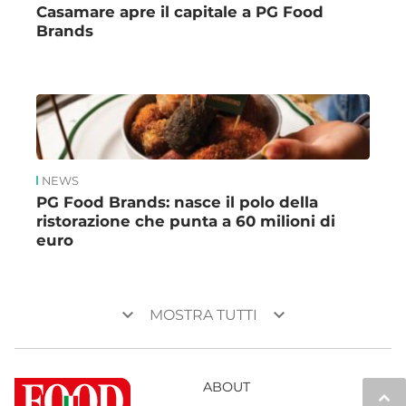
Casamare apre il capitale a PG Food
Brands
NEWS
PG Food Brands: nasce il polo della
ristorazione che punta a 60 milioni di
euro
keyboard_arrow_down
keyboard_arrow_down
MOSTRA TUTTI
ABOUT
keyboard_arrow_up