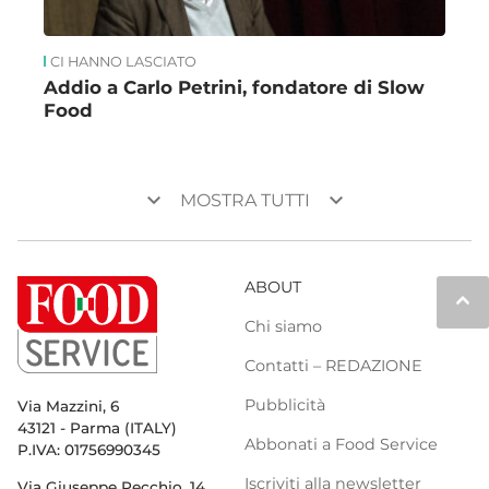
CI HANNO LASCIATO
Addio a Carlo Petrini, fondatore di Slow
Food
keyboard_arrow_down
keyboard_arrow_down
MOSTRA TUTTI
ABOUT
keyboard_arrow_up
Chi siamo
Contatti – REDAZIONE
Pubblicità
Via Mazzini, 6
43121 - Parma (ITALY)
Abbonati a Food Service
P.IVA: 01756990345
Iscriviti alla newsletter
Via Giuseppe Pecchio, 14