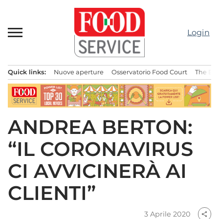
Passa
al
contenuto
Login
Quick links:
Nuove aperture
Osservatorio Food Court
The Bes
Menu principale
ANDREA BERTON:
“IL CORONAVIRUS
CI AVVICINERÀ AI
CLIENTI”
3 Aprile 2020
share