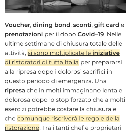
Voucher
,
dining bond
,
sconti
,
gift
card
e
prenotazioni
per il dopo
Covid
–
19
. Nelle
ultime settimane di chiusura totale delle
attività,
si sono moltiplicate le
iniziative
di ristoratori di tutta Italia
per prepararsi
alla ripresa dopo i dolorosi sacrifici in
questo periodo di emergenza. Una
ripresa
che in molti immaginano lenta e
dolorosa dopo lo stop forzato che a molti
esercizi potrebbe costare la chiusura e
che
comunque riscriverà le regole della
ristorazione
. Tra i tanti chef e proprietari