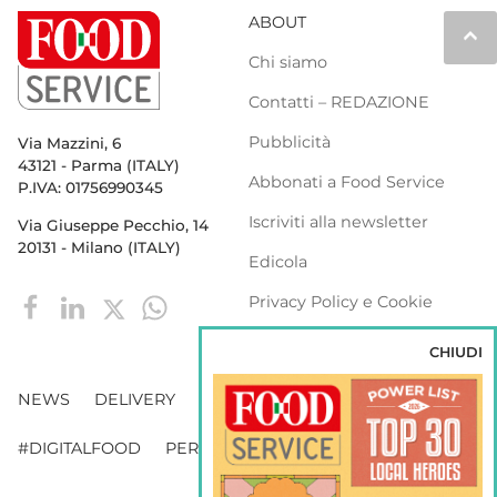
ABOUT
keyboard_arrow_up
Chi siamo
Contatti – REDAZIONE
Pubblicità
Via Mazzini, 6
43121 - Parma (ITALY)
Abbonati a Food Service
P.IVA: 01756990345
Iscriviti alla newsletter
Via Giuseppe Pecchio, 14
20131 - Milano (ITALY)
Edicola
Privacy Policy e Cookie
Policy
CHIUDI
NEWS
DELIVERY
DISTRIBUZIONE
#DIGITALFOOD
PERSONE
WEBINAR
VENDING