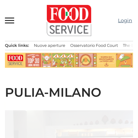
Passa
al
contenuto
Login
Quick links:
Nuove aperture
Osservatorio Food Court
The Bes
Menu principale
PULIA-MILANO