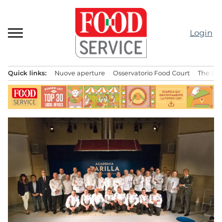
Passa
al
contenuto
Login
Quick links:
Nuove aperture
Osservatorio Food Court
The Bes
Menu principale