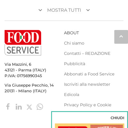
keyboard_arrow_down
keyboard_arrow_down
MOSTRA TUTTI
ABOUT
keyboard_arrow_up
Chi siamo
Contatti – REDAZIONE
Pubblicità
Via Mazzini, 6
43121 - Parma (ITALY)
Abbonati a Food Service
P.IVA: 01756990345
Iscriviti alla newsletter
Via Giuseppe Pecchio, 14
20131 - Milano (ITALY)
Edicola
Privacy Policy e Cookie
Policy
CHIUDI