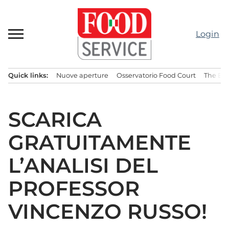
Passa
al
contenuto
Login
Quick links:
Nuove aperture
Osservatorio Food Court
The Bes
Menu principale
SCARICA
GRATUITAMENTE
L’ANALISI DEL
PROFESSOR
VINCENZO RUSSO!