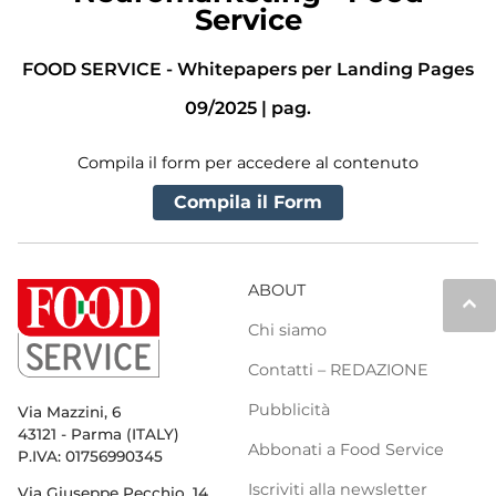
Service
FOOD SERVICE
-
Whitepapers per Landing Pages
09/2025
|
pag.
Compila il form per accedere al contenuto
Compila il Form
ABOUT
keyboard_arrow_up
Chi siamo
Contatti – REDAZIONE
Pubblicità
Via Mazzini, 6
43121 - Parma (ITALY)
Abbonati a Food Service
P.IVA: 01756990345
Iscriviti alla newsletter
Via Giuseppe Pecchio, 14