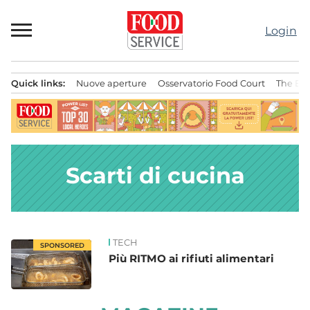
Passa
al
Login
contenuto
Quick links:
Nuove aperture
Osservatorio Food Court
The Bes
Menu principale
Scarti di cucina
TECH
News
SPONSORED
Più RITMO ai rifiuti alimentari