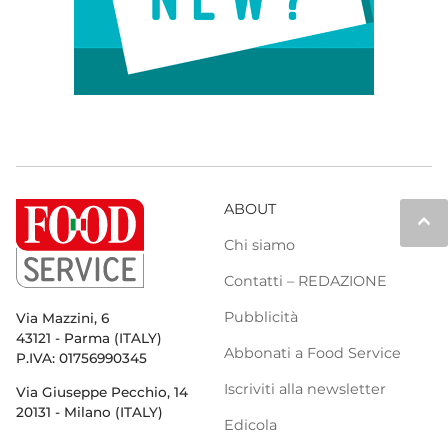
ABOUT
keyboard_arrow_up
Chi siamo
Contatti – REDAZIONE
Pubblicità
Via Mazzini, 6
43121 - Parma (ITALY)
Abbonati a Food Service
P.IVA: 01756990345
Iscriviti alla newsletter
Via Giuseppe Pecchio, 14
20131 - Milano (ITALY)
Edicola