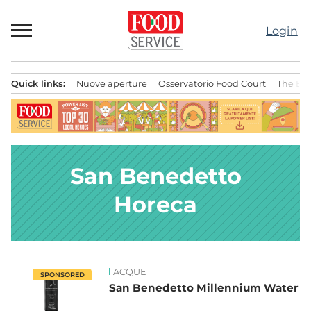
Passa
al
Login
contenuto
Quick links:
Nuove aperture
Osservatorio Food Court
The Bes
Menu principale
San Benedetto
Horeca
ACQUE
News
SPONSORED
San Benedetto Millennium Water