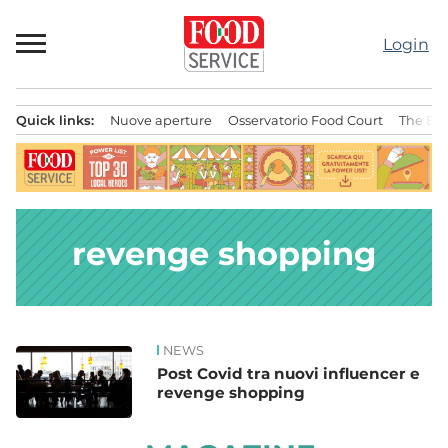
Passa
al
Login
contenuto
Quick links:
Nuove aperture
Osservatorio Food Court
The Bes
Menu principale
revenge shopping
NEWS
News
Post Covid tra nuovi influencer e
revenge shopping