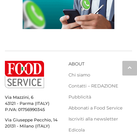
ABOUT
keyboard_arrow_up
Chi siamo
Contatti – REDAZIONE
Pubblicità
Via Mazzini, 6
43121 - Parma (ITALY)
Abbonati a Food Service
P.IVA: 01756990345
Iscriviti alla newsletter
Via Giuseppe Pecchio, 14
20131 - Milano (ITALY)
Edicola