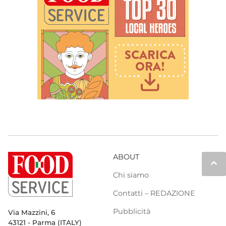
ABOUT
keyboard_arrow_up
Chi siamo
Contatti – REDAZIONE
Pubblicità
Via Mazzini, 6
43121 - Parma (ITALY)