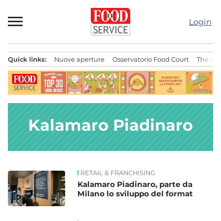
Passa
al
Login
contenuto
Quick links:
Nuove aperture
Osservatorio Food Court
The Bes
Menu principale
Kalamaro Piadinaro
RETAIL & FRANCHISING
News
Kalamaro Piadinaro, parte da
Milano lo sviluppo del format