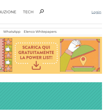
Ricerca
search
BUZIONE
TECH
Login
per:
WhatsApp
Elenco Whitepapers