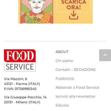
ABOUT
keyboard_arrow_up
Chi siamo
Contatti – REDAZIONE
Pubblicità
Via Mazzini, 6
43121 - Parma (ITALY)
Abbonati a Food Service
P.IVA: 01756990345
Iscriviti alla newsletter
Via Giuseppe Pecchio, 14
20131 - Milano (ITALY)
Edicola