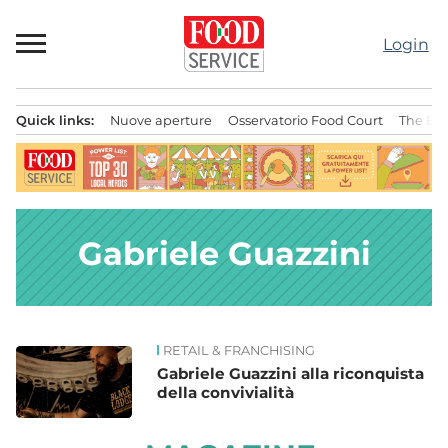
Passa
al
Login
contenuto
Quick links:
Nuove aperture
Osservatorio Food Court
The Bes
Menu principale
Gabriele Guazzini
RETAIL & FRANCHISING
News
Gabriele Guazzini alla riconquista
della convivialità