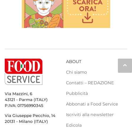
ABOUT
keyboard_arrow_up
Chi siamo
Contatti – REDAZIONE
Pubblicità
Via Mazzini, 6
43121 - Parma (ITALY)
Abbonati a Food Service
P.IVA: 01756990345
Iscriviti alla newsletter
Via Giuseppe Pecchio, 14
20131 - Milano (ITALY)
Edicola