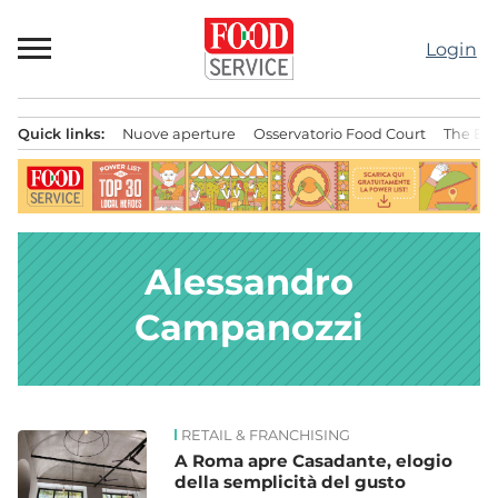
Passa
al
Login
contenuto
Quick links:
Nuove aperture
Osservatorio Food Court
The Bes
Menu principale
Alessandro
Campanozzi
RETAIL & FRANCHISING
News
A Roma apre Casadante, elogio
della semplicità del gusto