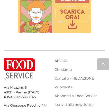
ABOUT
keyboard_arrow_up
Chi siamo
Contatti – REDAZIONE
Pubblicità
Via Mazzini, 6
43121 - Parma (ITALY)
Abbonati a Food Service
P.IVA: 01756990345
Iscriviti alla newsletter
Via Giuseppe Pecchio, 14