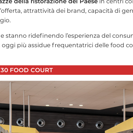
azze della ristorazione del Paese
in centri co
ll’offerta, attrattività dei brand, capacità di
gio.
he stanno ridefinendo l’esperienza del consu
ggi più assidue frequentatrici delle food cou
P 30 FOOD COURT