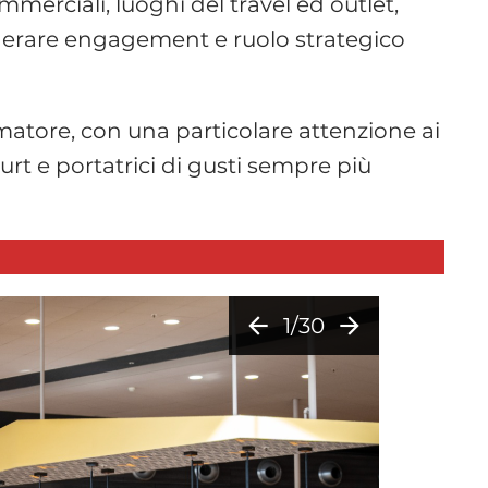
mmerciali, luoghi del travel ed outlet,
 generare engagement e ruolo strategico
matore, con una particolare attenzione ai
rt e portatrici di gusti sempre più
arrow_back
arrow_forward
1/30