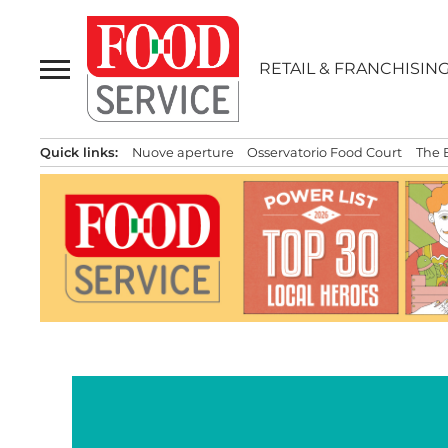
Passa
al
contenuto
RETAIL & FRANCHISIN
Quick links:
Nuove aperture
Osservatorio Food Court
The 