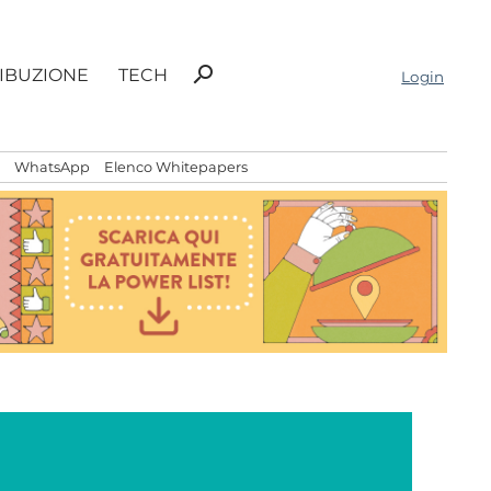
Ricerca
search
RIBUZIONE
TECH
Login
per:
WhatsApp
Elenco Whitepapers