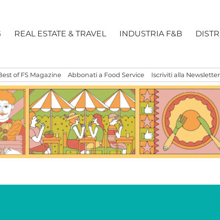
G
REAL ESTATE & TRAVEL
INDUSTRIA F&B
DIST
Best of FS Magazine
Abbonati a Food Service
Iscriviti alla Newsletter