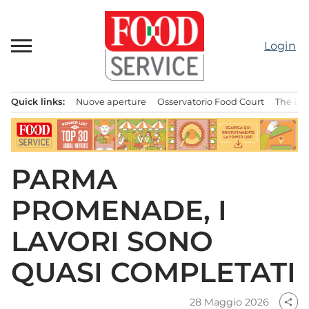
Passa
al
contenuto
Login
Quick links:
Nuove aperture
Osservatorio Food Court
The Bes
Menu principale
PARMA
PROMENADE, I
LAVORI SONO
QUASI COMPLETATI
28 Maggio 2026
share