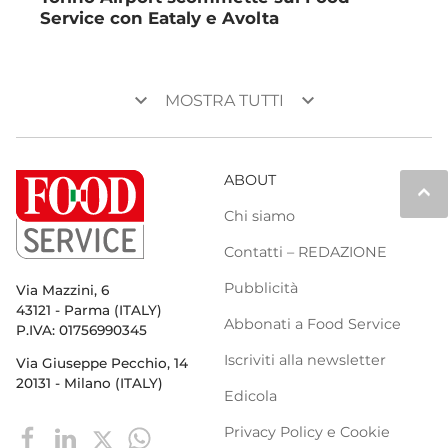
Service con Eataly e Avolta
keyboard_arrow_down
keyboard_arrow_down
MOSTRA TUTTI
ABOUT
keyboard_arrow_up
Chi siamo
Contatti – REDAZIONE
Pubblicità
Via Mazzini, 6
43121 - Parma (ITALY)
Abbonati a Food Service
P.IVA: 01756990345
Iscriviti alla newsletter
Via Giuseppe Pecchio, 14
20131 - Milano (ITALY)
Edicola
Privacy Policy e Cookie