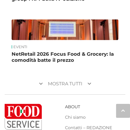
EVENTI
NetRetail 2026 Focus Food & Grocery: la
comodità batte il prezzo
keyboard_arrow_down
keyboard_arrow_down
MOSTRA TUTTI
ABOUT
keyboard_arrow_up
Chi siamo
Contatti – REDAZIONE