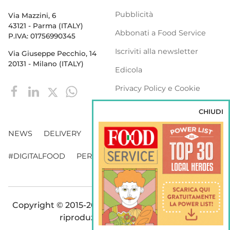
Pubblicità
Via Mazzini, 6
43121 - Parma (ITALY)
Abbonati a Food Service
P.IVA: 01756990345
Iscriviti alla newsletter
Via Giuseppe Pecchio, 14
20131 - Milano (ITALY)
Edicola
Privacy Policy e Cookie
Policy
CHIUDI
NEWS
DELIVERY
DISTRIBUZIONE
#DIGITALFOOD
PERSONE
WEBINAR
VENDING
Copyright © 2015-2026 FOOD S.r.l. - Tutti i diritti di
riproduzione sono riservati