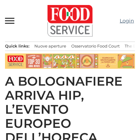
Passa
al
contenuto
Login
Quick links:
Nuove aperture
Osservatorio Food Court
The Bes
Menu principale
A BOLOGNAFIERE
ARRIVA HIP,
L’EVENTO
EUROPEO
DELL’HORECA