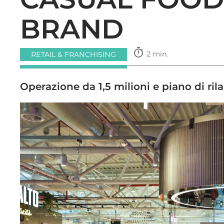
BRAND
timer
2 min.
RETAIL & FRANCHISING
Operazione da 1,5 milioni e piano di ril