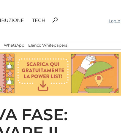
Ricerca
search
RIBUZIONE
TECH
Login
per:
WhatsApp
Elenco Whitepapers
A FASE:
VARE IL