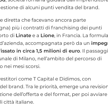
 gestione di alcuni punti vendita del brand.
one diretta che facevano ancora parte
na) più i contratti di franchising dei punti
orto di
Linate
e a
Lione
, in Francia. La formul
amo d’azienda, accompagnata però da un
impeg
ssato in circa 1,5 milioni di euro
. Il passagg
bunale di Milano, nell’ambito del percorso di
o nei mesi scorsi.
vestitori come T Capital e Didimos, con
 del brand. Tra le priorità, emerge una revisio
ione dell’offerta e del format, per poi avviare
 città italiane.