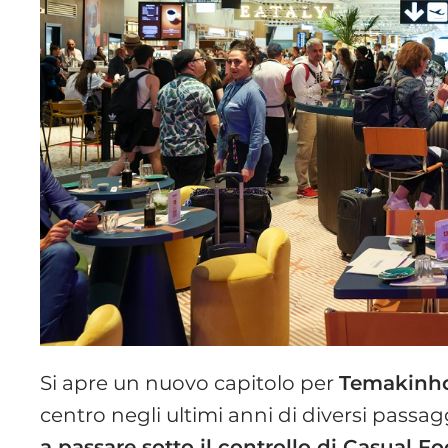
Si apre un nuovo capitolo per
Temakinh
centro negli ultimi anni di diversi passagg
a passare sotto il controllo di Casual F