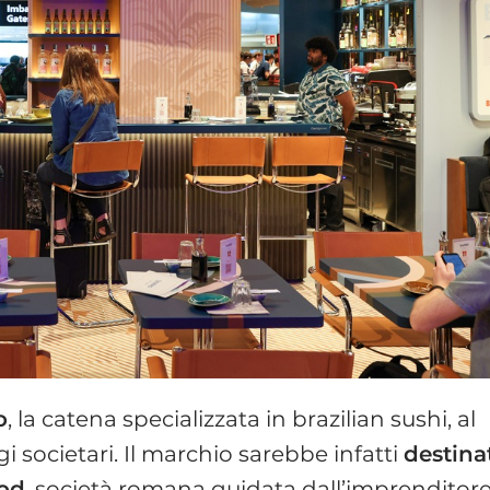
o
, la catena specializzata in brazilian sushi, al
i societari. Il marchio sarebbe infatti
destina
ood
, società romana guidata dall’imprenditor