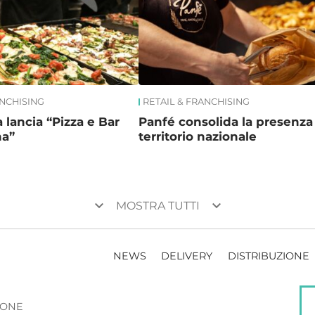
ANCHISING
RETAIL & FRANCHISING
 lancia “Pizza e Bar
Panfé consolida la presenza
na”
territorio nazionale
keyboard_arrow_down
keyboard_arrow_down
MOSTRA TUTTI
NEWS
DELIVERY
DISTRIBUZIONE
ZIONE