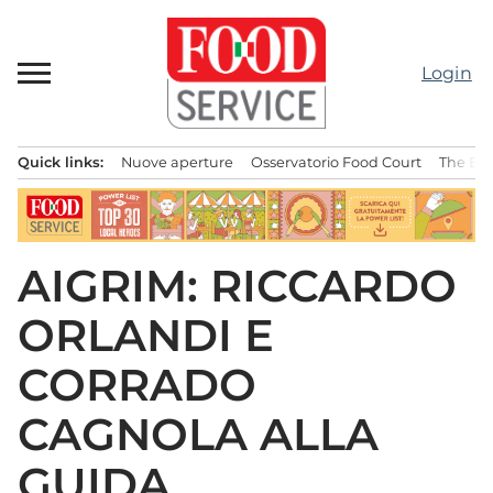
Passa
al
contenuto
Login
Quick links:
Nuove aperture
Osservatorio Food Court
The Bes
Menu principale
AIGRIM: RICCARDO
ORLANDI E
CORRADO
CAGNOLA ALLA
GUIDA