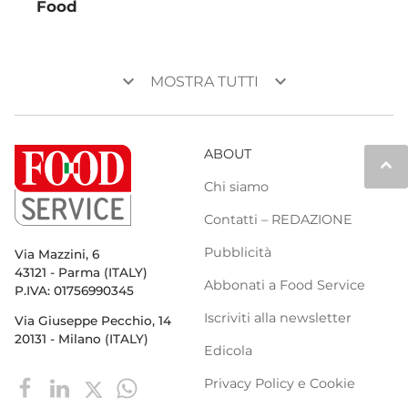
Food
keyboard_arrow_down
keyboard_arrow_down
MOSTRA TUTTI
ABOUT
keyboard_arrow_up
Chi siamo
Contatti – REDAZIONE
Pubblicità
Via Mazzini, 6
43121 - Parma (ITALY)
Abbonati a Food Service
P.IVA: 01756990345
Iscriviti alla newsletter
Via Giuseppe Pecchio, 14
20131 - Milano (ITALY)
Edicola
Privacy Policy e Cookie