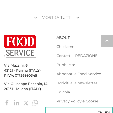
keyboard_arrow_down
keyboard_arrow_down
MOSTRA TUTTI
ABOUT
keyboard_arrow_up
Chi siamo
Contatti – REDAZIONE
Pubblicità
Via Mazzini, 6
43121 - Parma (ITALY)
Abbonati a Food Service
P.IVA: 01756990345
Iscriviti alla newsletter
Via Giuseppe Pecchio, 14
20131 - Milano (ITALY)
Edicola
Privacy Policy e Cookie
Policy
CHIUDI