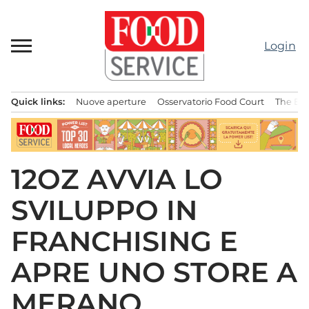
Passa
al
contenuto
Login
Quick links:
Nuove aperture
Osservatorio Food Court
The Bes
Menu principale
12OZ AVVIA LO
SVILUPPO IN
FRANCHISING E
APRE UNO STORE A
MERANO