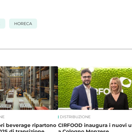
E
HORECA
NE
DISTRIBUZIONE
tori beverage ripartono
CIRFOOD inaugura i nuovi uf
25 di transizione
a Cologno Monzese