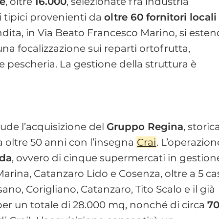
ze
, oltre
16.000
, selezionate fra industria
 tipici provenienti da
oltre 60 fornitori locali
endita, in Via Beato Francesco Marino, si este
na focalizzazione sui reparti ortofrutta,
e pescheria. La gestione della struttura è
ude l’acquisizione del
Gruppo Regina
, storic
a oltre 50 anni con l’insegna
Crai
. L’operazion
nda
, ovvero di cinque supermercati in gestion
 Marina, Catanzaro Lido e Cosenza, oltre a 5 c
ano, Corigliano, Catanzaro, Tito Scalo e il già
 per un totale di 28.000 mq, nonché di circa
7