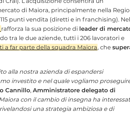
i Crai). L’acquisizione consentirà un
mercato di Maiora, principalmente nella Regi
115 punti vendita (diretti e in franchising). Ne
a
rafforza la sua posizione di
leader di mercat
ordo tra le due aziende, tutti i 206 lavoratori e
ti a far parte della squadra Maiora
, che
super
ito alla nostra azienda di espandersi
iamo investito e nel quale vogliamo proseguire 
o Cannillo
,
Amministratore delegato di
 Maiora con il cambio di insegna ha interessat
 rivelandosi una strategia ambiziosa e di