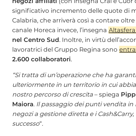
negozi affiliati
(con insegna Crai e Cuor d
significativo incremento delle quote di 
Calabria, che arriverà così a contare oltre 
canale Horeca invece, l’insegna
Altasfer
nel Centro Sud
. Inoltre, in virtù dell’acc
lavoratrici del Gruppo Regina sono
entra
2.600 collaboratori
.
“Si tratta di un’operazione che ha garant
ulteriormente in un territorio in cui abb
nostro percorso di crescita
– spiega
Pipp
Maiora
.
Il passaggio dei punti vendita in
negozi a gestione diretta e i Cash&Carry,
successo
“.