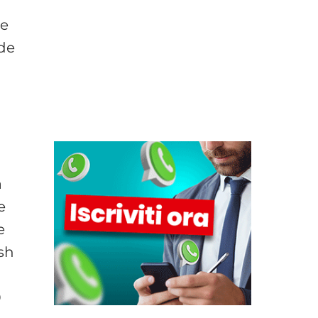
e
nde
a
e
e
ash
0