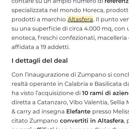
contare su un ampio numero di
referen
specializzata nel mondo Horeca, prodotti
prodotti a marchio
Altasfera
. Il punto v
su una superficie di circa 4.000 mq, con u
enoteca, freschi confezionati, macelleria 
affidata a 19 addetti.
I dettagli del deal
Con l’inaugurazione di Zumpano si concl
realtà operante in Calabria e Basilicata d
ha visto l’acquisizione di
10 rami di azie
diretta a Catanzaro, Vibo Valentia, Sellia
& carry ad insegna
Elefante
presso Meliss
citato Zumpano
convertiti in Altasfera
,