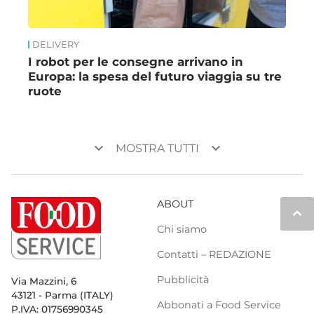
DELIVERY
I robot per le consegne arrivano in
Europa: la spesa del futuro viaggia su tre
ruote
keyboard_arrow_down
keyboard_arrow_down
MOSTRA TUTTI
ABOUT
keyboard_arrow_up
Chi siamo
Contatti – REDAZIONE
Pubblicità
Via Mazzini, 6
43121 - Parma (ITALY)
Abbonati a Food Service
P.IVA: 01756990345