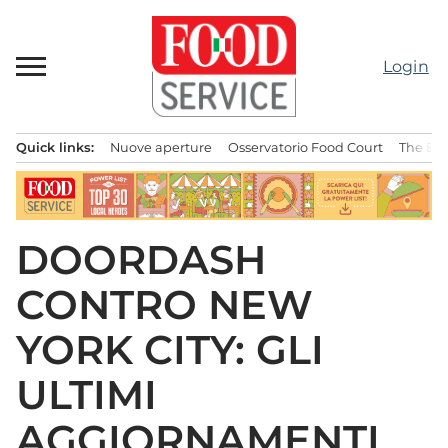
Passa
al
contenuto
Login
Quick links:
Nuove aperture
Osservatorio Food Court
The Bes
Menu principale
DOORDASH
CONTRO NEW
YORK CITY: GLI
ULTIMI
AGGIORNAMENTI