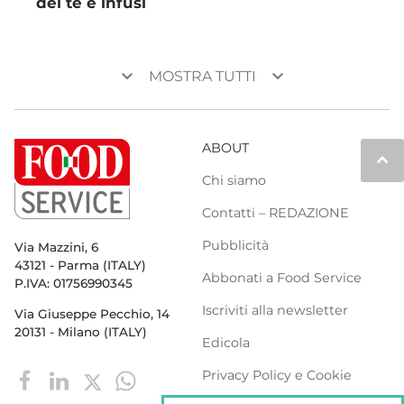
del tè e infusi
keyboard_arrow_down
keyboard_arrow_down
MOSTRA TUTTI
ABOUT
keyboard_arrow_up
Chi siamo
Contatti – REDAZIONE
Pubblicità
Via Mazzini, 6
43121 - Parma (ITALY)
Abbonati a Food Service
P.IVA: 01756990345
Iscriviti alla newsletter
Via Giuseppe Pecchio, 14
20131 - Milano (ITALY)
Edicola
Privacy Policy e Cookie