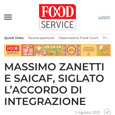
Passa
al
contenuto
Login
Quick links:
Nuove aperture
Osservatorio Food Court
The Bes
Menu principale
MASSIMO ZANETTI
E SAICAF, SIGLATO
L’ACCORDO DI
INTEGRAZIONE
2 Agosto 2021
share