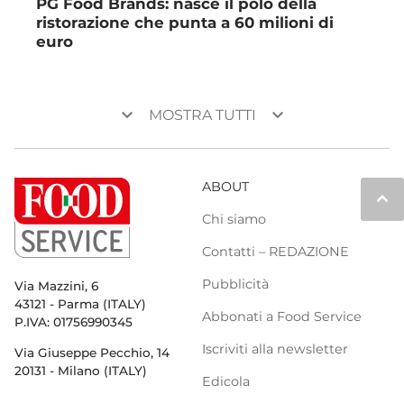
PG Food Brands: nasce il polo della
ristorazione che punta a 60 milioni di
euro
keyboard_arrow_down
keyboard_arrow_down
MOSTRA TUTTI
ABOUT
keyboard_arrow_up
Chi siamo
Contatti – REDAZIONE
Pubblicità
Via Mazzini, 6
43121 - Parma (ITALY)
Abbonati a Food Service
P.IVA: 01756990345
Iscriviti alla newsletter
Via Giuseppe Pecchio, 14
20131 - Milano (ITALY)
Edicola