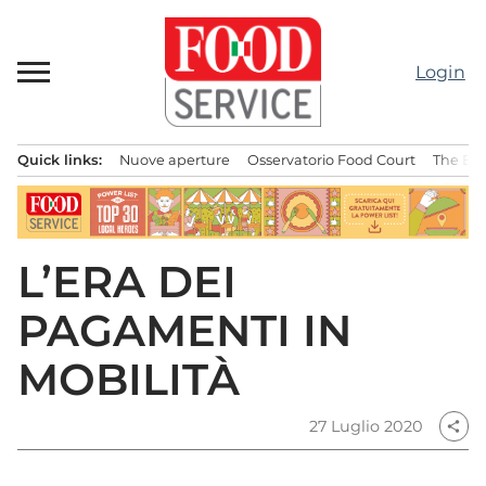
Passa
al
contenuto
Login
Quick links:
Nuove aperture
Osservatorio Food Court
The Bes
Menu principale
L’ERA DEI
PAGAMENTI IN
MOBILITÀ
27 Luglio 2020
share