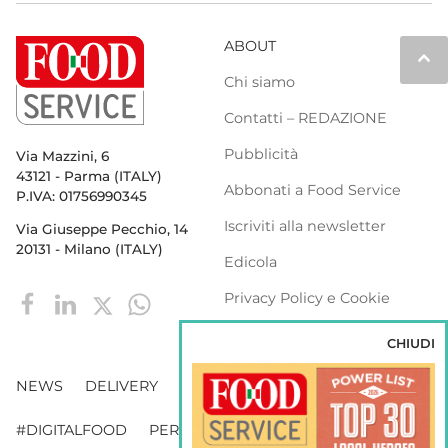
ABOUT
keyboard_arrow_up
Chi siamo
Contatti – REDAZIONE
Pubblicità
Via Mazzini, 6
43121 - Parma (ITALY)
Abbonati a Food Service
P.IVA: 01756990345
Iscriviti alla newsletter
Via Giuseppe Pecchio, 14
20131 - Milano (ITALY)
Edicola
Privacy Policy e Cookie
Policy
CHIUDI
NEWS
DELIVERY
DISTRIBUZIONE
#DIGITALFOOD
PERSONE
WEBINAR
VENDING