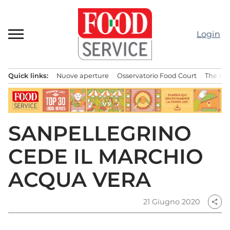
Passa
al
contenuto
Login
Quick links:
Nuove aperture
Osservatorio Food Court
The Bes
Menu principale
SANPELLEGRINO
CEDE IL MARCHIO
ACQUA VERA
21 Giugno 2020
share