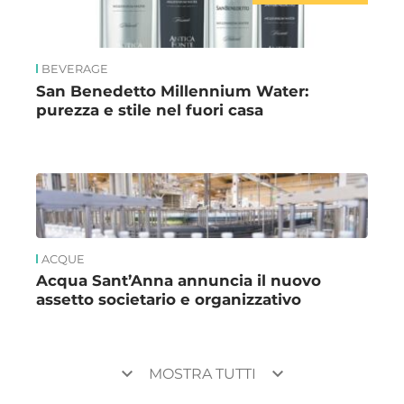
BEVERAGE
San Benedetto Millennium Water:
purezza e stile nel fuori casa
ACQUE
Acqua Sant’Anna annuncia il nuovo
assetto societario e organizzativo
keyboard_arrow_down
keyboard_arrow_down
MOSTRA TUTTI